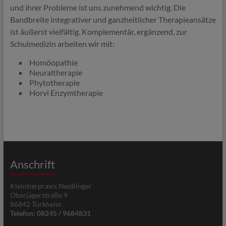
und ihrer Probleme ist uns zunehmend wichtig. Die
Bandbreite integrativer und ganzheitlicher Therapieansätze
ist äußerst vielfältig. Komplementär, ergänzend, zur
Schulmedizin arbeiten wir mit:
Homöopathie
Neuraltherapie
Phytotherapie
Horvi Enzymtherapie
Anschrift
Kleintierpraxis Neidlinger
Oberjägerstraße 9
86842 Türkheim
Telefon: 08245 / 9684831