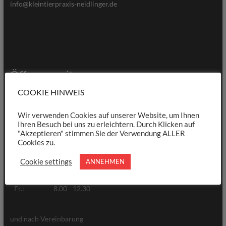
info@kleintierpraxis-neidlinger.de
Öffnungszeiten
COOKIE HINWEIS
Tag
Vormittag
Nachmittag
Wir verwenden Cookies auf unserer Website, um Ihnen
Mo.:
8.00 - 12.30
15.00 - 18.00
Ihren Besuch bei uns zu erleichtern. Durch Klicken auf
"Akzeptieren" stimmen Sie der Verwendung ALLER
Di.:
8.00 - 12.30
18.00 - 19.00
Cookies zu.
Mi.:
8.00 - 12.30
18.00 - 19.00
Cookie settings
ANNEHMEN
Do.:
8.00 - 12.30
15.00 - 18.00
Fr.:
8.00 - 12.30
und nach Vereinbarung